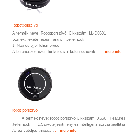
Robotporszívó
A termék neve: Robotporszívó Cikkszám: LL-D6601
Színek: fekete, ezüst, arany Jellemzők:
1. Nap és éjjel felismerése
A berendezés ezen funkciójával különböző&nb...
... more info
robot porszívó
A termék neve: robot porszívó Cikkszám: X550 Features:
Jellemzők: 1.Szívóteljesítmény és intelligens szívásbeállítás
A. Szívóteljesítm&ea...
... more info