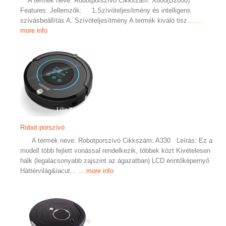
A termék neve: Robotporszívó Cikkszám: X800(B2000)
Features: Jellemzők: 1.Szívóteljesítmény és intelligens
szívásbeállítás A. Szívóteljesítmény A termék kiváló tisz...
...
more info
Robot porszívó
A termék neve: Robotporszívó Cikkszám: A330 Leírás: Ez a
modell több fejlett vonással rendelkezik, többek közt Kivételesen
halk (legalacsonyabb zajszint az ágazatban) LCD érintőképernyő
Háttérvilág&iacut...
... more info