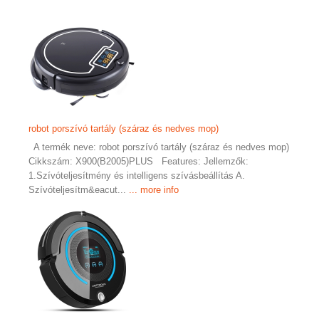
robot porszívó tartály (száraz és nedves mop)
A termék neve: robot porszívó tartály (száraz és nedves mop)
Cikkszám: X900(B2005)PLUS Features: Jellemzők:
1.Szívóteljesítmény és intelligens szívásbeállítás A.
Szívóteljesítm&eacut...
... more info