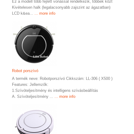
Ez a modell több fejlett vonással rendelkezik, többek közt
Kivételesen halk (legalacsonyabb zajszint az ágazatban)
LCD k&ea...
... more info
Robot porszívó
A termék neve: Robotporszívó Cikkszám: LL-306 ( X500 )
Features: Jellemzők:
1.Szívóteljesítmény és intelligens szívásbeállítás
A. Szívóteljesítmény ...
... more info