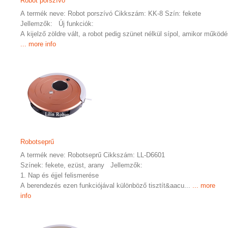
Robot porszívó
A termék neve: Robot porszívó Cikkszám: KK-8 Szín: fekete
Jellemzők: Új funkciók:
A kijelző zöldre vált, a robot pedig szünet nélkül sípol, amikor működés
... more info
Robotseprű
A termék neve: Robotseprű Cikkszám: LL-D6601
Színek: fekete, ezüst, arany Jellemzők:
1. Nap és éjjel felismerése
A berendezés ezen funkciójával különböző tisztít&aacu...
... more
info