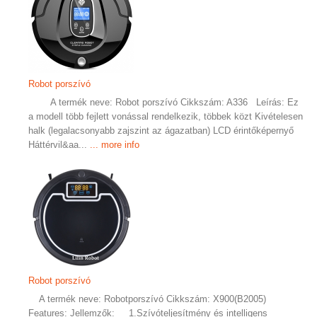
Robot porszívó
A termék neve: Robot porszívó Cikkszám: A336 Leírás: Ez
a modell több fejlett vonással rendelkezik, többek közt Kivételesen
halk (legalacsonyabb zajszint az ágazatban) LCD érintőképernyő
Háttérvil&aa...
... more info
Robot porszívó
A termék neve: Robotporszívó Cikkszám: X900(B2005)
Features: Jellemzők: 1.Szívóteljesítmény és intelligens