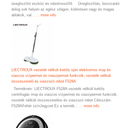
üvegtisztító eszköz és robotmosóX6 Üvegtisztítás, bosszantó
dolog sok helyen az egész világon, különösen nagy és magas
ablakok, val...
... more info
LIECTROUX vezeték nélküli kettős spin elektromos mop és
viaszos vízpermet és viaszpermet funkciók, vezeték nélküli
összeszerelő és viaszozó robot F528A
Terméknév: LIECTROUX F528A vezeték nélküli kettős
centrifugás mop és viaszos vízpermet és viaszpermet funkciók,
vezeték nélküli összeszerelési és viaszozó robot Cikkszám:
F528AFehér színJegyzet:Ez a termék...
... more info