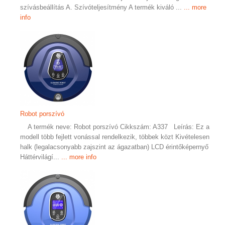
szívásbeállítás A. Szívóteljesítmény A termék kiváló ...
... more
info
Robot porszívó
A termék neve: Robot porszívó Cikkszám: A337 Leírás: Ez a
modell több fejlett vonással rendelkezik, többek közt Kivételesen
halk (legalacsonyabb zajszint az ágazatban) LCD érintőképernyő
Háttérvilágí...
... more info