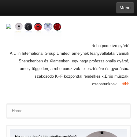
Menu
English
繁體中文
Español
русский
Қазақша
Français
Deutsch
Português
日本語
한국어
Nederlands
belgischen
čeština
عربي
Ελληνικά
עברית
Latvijas
Slovenija
Magyar
Lietuva
Dansk
Polski
Svenska
Italiano
ไทย
Robotporszívó gyártó
Suomi
Hrvatski
Română
Mongolian
bāṅlā
Norsk
Türkçe
A Lilin International Group Limited, amelynek leányvállalatai vannak
Ўзбек тили
india
Tiếng Việt
íslenska
Estonia
Bulgarian
Shenzhenben és Xiamenben, egy nagy professzionális gyártó,
Ukrainian
Slovenčina
amely független, a robotporszívók fejlesztésére és gyártására
szakosodó K+F központtal rendelkezik.Erős műszaki
csapatunknak...
több
Home