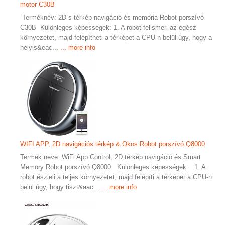
motor C30B
Terméknév: 2D-s térkép navigáció és memória Robot porszívó
C30B Különleges képességek: 1. A robot felismeri az egész
környezetet, majd felépítheti a térképet a CPU-n belül úgy, hogy a
helyis&eac...
... more info
WIFI APP, 2D navigációs térkép & Okos Robot porszívó Q8000
Termék neve: WiFi App Control, 2D térkép navigáció és Smart
Memory Robot porszívó Q8000 Különleges képességek: 1. A
robot észleli a teljes környezetet, majd felépíti a térképet a CPU-n
belül úgy, hogy tiszt&aac...
... more info