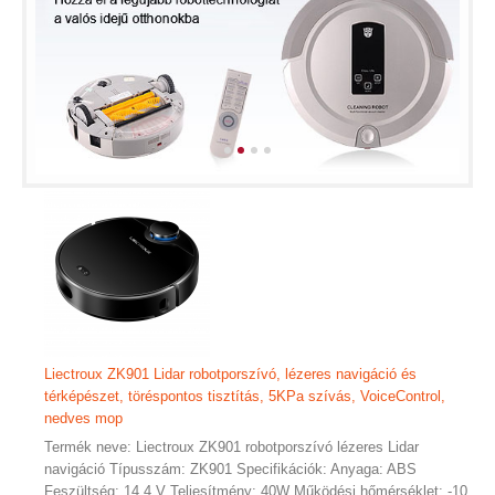
Liectroux ZK901 Lidar robotporszívó, lézeres navigáció és
térképészet, töréspontos tisztítás, 5KPa szívás, VoiceControl,
nedves mop
Termék neve: Liectroux ZK901 robotporszívó lézeres Lidar
navigáció Típusszám: ZK901 Specifikációk: Anyaga: ABS
Feszültség: 14,4 V Teljesítmény: 40W Működési hőmérséklet: -10