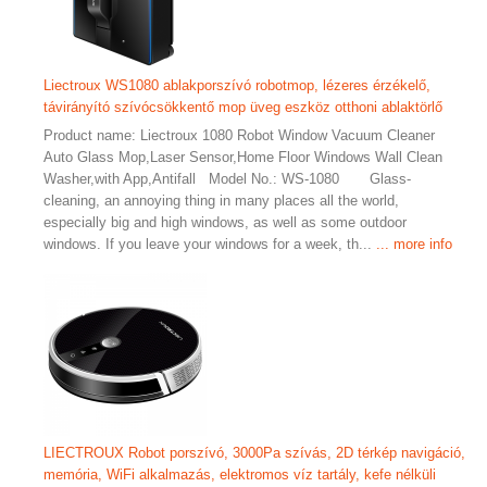
Liectroux WS1080 ablakporszívó robotmop, lézeres érzékelő,
távirányító szívócsökkentő mop üveg eszköz otthoni ablaktörlő
Product name: Liectroux 1080 Robot Window Vacuum Cleaner
Auto Glass Mop,Laser Sensor,Home Floor Windows Wall Clean
Washer,with App,Antifall Model No.: WS-1080 Glass-
cleaning, an annoying thing in many places all the world,
especially big and high windows, as well as some outdoor
windows. If you leave your windows for a week, th...
... more info
LIECTROUX Robot porszívó, 3000Pa szívás, 2D térkép navigáció,
memória, WiFi alkalmazás, elektromos víz tartály, kefe nélküli