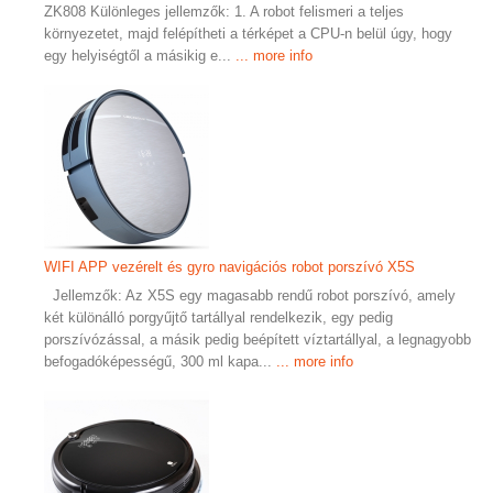
ZK808 Különleges jellemzők: 1. A robot felismeri a teljes
környezetet, majd felépítheti a térképet a CPU-n belül úgy, hogy
egy helyiségtől a másikig e...
... more info
WIFI APP vezérelt és gyro navigációs robot porszívó X5S
Jellemzők: Az X5S egy magasabb rendű robot porszívó, amely
két különálló porgyűjtő tartállyal rendelkezik, egy pedig
porszívózással, a másik pedig beépített víztartállyal, a legnagyobb
befogadóképességű, 300 ml kapa...
... more info